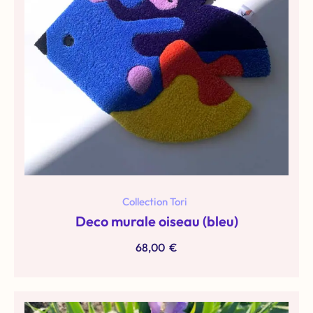
Collection Tori
Deco murale oiseau (bleu)
68,00
€