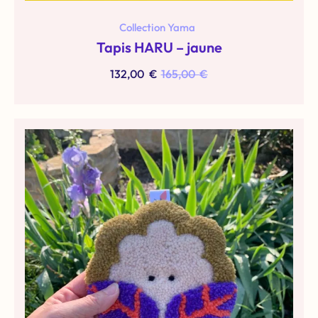
Collection Yama
Tapis HARU – jaune
132,00
€
165,00
€