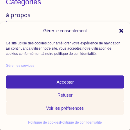
Catégories
à propos
boutique
Gérer le consentement
branding
création artisanale
Ce site utilise des cookies pour améliorer votre expérience de navigation.
design
En continuant à utiliser notre site, vous acceptez notre utilisation de
cookies conformément à notre politique de confidentialité.
freelance
objectifs
Gérer les services
services
Accepter
storytelling
tapis fait main
Refuser
Voir les préférences
Filtrer par attribut
Politique de cookies
Politique de confidentialité