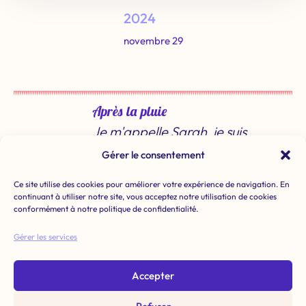
2024
novembre 29
Après la pluie
Je m'appelle Sarah, je suis
illustratrice spécialisée dans le
Gérer le consentement
Design Textile et Surface. J'aide
les marques dans le
Ce site utilise des cookies pour améliorer votre expérience de navigation. En
développement de leurs futures
continuant à utiliser notre site, vous acceptez notre utilisation de cookies
collections, mais aussi en créant
conformément à notre politique de confidentialité.
des packagings joyeux, ludiques
et intriguants. En tant que
Gérer les services
créatrice et fondatrice de ma
marque "Après la pluie", je
Accepter
propose de la décoration
intérieure propice au bien-être ,