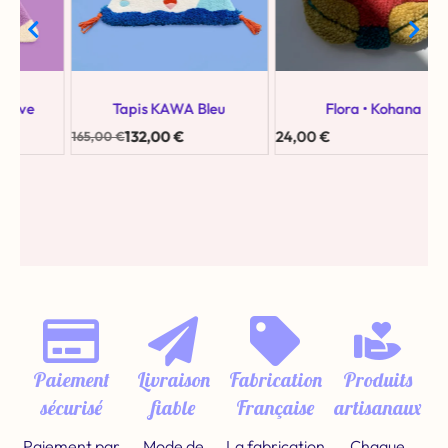
Tapis KAWA Bleu
Flora • Kohana
132,00
€
24,00
€
2
165,00
€
Paiement
Livraison
Fabrication
Produits
sécurisé
fiable
Française
artisanaux
Paiement par
Mode de
La fabrication
Chaque