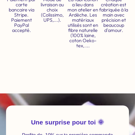
carte
livraison au
a lieu dans
création est
bancaire via
choix
mon atelier en
fabriquée à la
Stripe.
(Colissimo,
Ardèche. Les
main avec
Paiement
UPS,...).
matériaux
précision et
PayPal
utilisés sont en
beaucoup
accepté.
fibre naturelle
d'amour.
(100% laine,
coton Oeko-
tex, ...