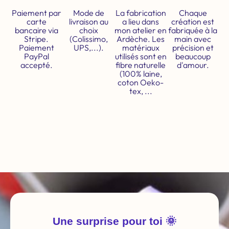
Paiement par
Mode de
La fabrication
Chaque
carte
livraison au
a lieu dans
création est
bancaire via
choix
mon atelier en
fabriquée à la
Stripe.
(Colissimo,
Ardèche. Les
main avec
Paiement
UPS,...).
matériaux
précision et
PayPal
utilisés sont en
beaucoup
accepté.
fibre naturelle
d'amour.
(100% laine,
coton Oeko-
tex, ...