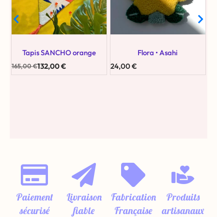
Tapis SANCHO orange
Flora • Asahi
132,00
€
24,00
€
165,00
€
16
Paiement
Livraison
Fabrication
Produits
sécurisé
fiable
Française
artisanaux